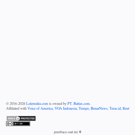
© 2016-
2026
Lelemuku.com
is owned by
PT. Batlax.com
.
Affiliated with
Voice of America
,
VOA Indonesia
,
Tempo
,
BenarNews
,
Teras.id
,
Reuters
0
pembaca saat ini: